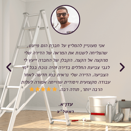
כשהזמנתי לראשונה את חברת Home paint,
אני מעוניין להמליץ על חברת הום פיינט,
לא 
שהצליחה לשנות את המראה של הדירה שלי
המש
ע
מהקצה אל הקצה. הקבלן של החברה ייעץ לי
הצ
א
לגבי צביעת החללים בדירה והיה נוכח בכל ימי
ל
הצביעה. הדירה שלי נראית כמו חדשה לאחר
בכ
עבודה מקצועית ויסודית שהייתה אמורה לעלות
הרבה יותר, תודה רבה.
שנ
עדן א.
ראשל"צ