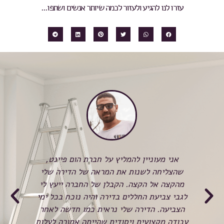
עזרו לנו להגיע ולעזור לכמה שיותר אנשים ושתפו...
כשהזמנתי לראשונה את חברת Home paint,
אני מעוניין להמליץ על חברת הום פיינט,
לא 
שהצליחה לשנות את המראה של הדירה שלי
המש
ע
מהקצה אל הקצה. הקבלן של החברה ייעץ לי
הצ
א
לגבי צביעת החללים בדירה והיה נוכח בכל ימי
ל
הצביעה. הדירה שלי נראית כמו חדשה לאחר
בכ
עבודה מקצועית ויסודית שהייתה אמורה לעלות