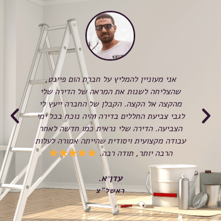
כשהזמנתי לראשונה את חברת Home paint,
אני מעוניין להמליץ על חברת הום פיינט,
לא 
שהצליחה לשנות את המראה של הדירה שלי
המש
ע
מהקצה אל הקצה. הקבלן של החברה ייעץ לי
הצ
א
לגבי צביעת החללים בדירה והיה נוכח בכל ימי
ל
הצביעה. הדירה שלי נראית כמו חדשה לאחר
בכ
עבודה מקצועית ויסודית שהייתה אמורה לעלות
הרבה יותר, תודה רבה.
שנ
עדן א.
ראשל"צ