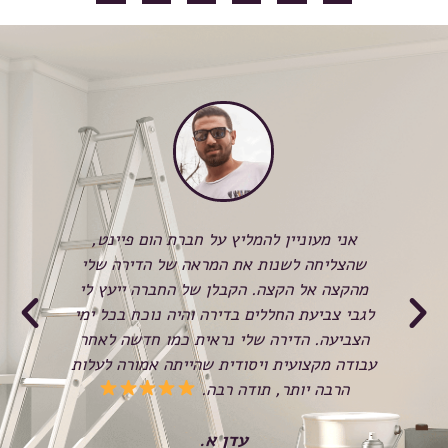
כשהזמנתי לראשונה את חברת Home paint,
אני מעוניין להמליץ על חברת הום פיינט,
לא 
שהצליחה לשנות את המראה של הדירה שלי
המש
ע
מהקצה אל הקצה. הקבלן של החברה ייעץ לי
הצ
א
לגבי צביעת החללים בדירה והיה נוכח בכל ימי
ל
הצביעה. הדירה שלי נראית כמו חדשה לאחר
בכ
עבודה מקצועית ויסודית שהייתה אמורה לעלות
הרבה יותר, תודה רבה.
שנ
עדן א.