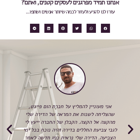
אנחנו תמיד מפרגנים לעסקים קטנים, ואתם?
עזרו לנו להגיע ולעזור לכמה שיותר אנשים ושתפו...
כשהזמנתי לראשונה את חברת Home paint,
אני מעוניין להמליץ על חברת הום פיינט,
לא 
שהצליחה לשנות את המראה של הדירה שלי
המש
ע
מהקצה אל הקצה. הקבלן של החברה ייעץ לי
הצ
א
לגבי צביעת החללים בדירה והיה נוכח בכל ימי
ל
הצביעה. הדירה שלי נראית כמו חדשה לאחר
בכ